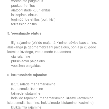
võreseinte paigaldus
puukuuri ehitus
aiatööriistade kuuri ehitus
lõkkeplatsi ehitus
tugimüüride ehitus (puit, kivi)
terrasside ehitus
5. Veesilmade ehitus
tiigi rajamine (piiride majamärkimine, süvise kaevamine,
aluskanga ja geomemebraani paigaldus, põhja ja külgede
katmine kividega, veetaimede istutamine)
oja rajamine
purskkaevu paigaldus
veesilma paigaldus
6. Istutusalade rajamine
istutusalade mahamärkimine
istutusmulla lisamine
taimede istutamine
hekkide rajamine (mahamärkimine, kraavi kaevamine,
istutusmulla lisamine, hekitaimede istutamine, kastmine)
kiviktaimla rajamine