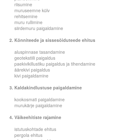
riisumine
muruseemne külv
rehitsemine
muru rullimine
siirdemuru paigaldamine
2. Kõnniteede ja sissesõiduteede ehitus
aluspinnase tasandamine
geotekstiili paigaldus
paekivikillustiku paigaldus ja tihendamine
äärekivi paigaldus
kivi paigaldamine
3. Kaldakindlustuse paigaldamine
kookosmati paigaldamine
murukärje paigaldamine
4. Väikeehitiste rajamine
istutuskohtade ehitus
pergola ehitus