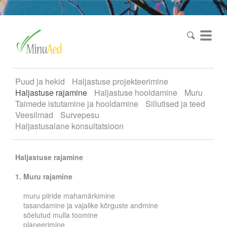
Puud ja hekid
Haljastuse projekteerimine
Haljastuse rajamine
Haljastuse hooldamine
Muru
Taimede istutamine ja hooldamine
Sillutised ja teed
Veesilmad
Survepesu
Haljastusalane konsultatsioon
Haljastuse rajamine
1. Muru rajamine
muru piiride mahamärkimine
tasandamine ja vajalike kõrguste andmine
sõelutud mulla toomine
planeerimine