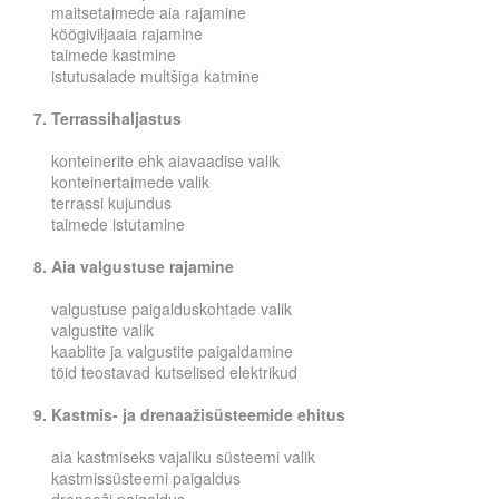
maitsetaimede aia rajamine
köögiviljaaia rajamine
taimede kastmine
istutusalade multšiga katmine
7. Terrassihaljastus
konteinerite ehk aiavaadise valik
konteinertaimede valik
terrassi kujundus
taimede istutamine
8. Aia valgustuse rajamine
valgustuse paigalduskohtade valik
valgustite valik
kaablite ja valgustite paigaldamine
töid teostavad kutselised elektrikud
9. Kastmis- ja drenaažisüsteemide ehitus
aia kastmiseks vajaliku süsteemi valik
kastmissüsteemi paigaldus